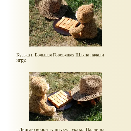
Кузька и Большая Говорящая Шляпа начали
игру.
- Двигаю вооон ту штуку, - указал Падди на