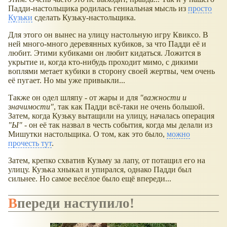
Падди-настольщика родилась гениальная мысль из
просто
Кузьки
сделать Кузьку-настольщика.
Для этого он вынес на улицу настольную игру Квиксо. В
ней много-много деревянных кубиков, за что Падди её и
любит. Этими кубиками он любит кидаться. Ложится в
укрытие и, когда кто-нибудь проходит мимо, с дикими
воплями метает кубики в сторону своей жертвы, чем очень
её пугает. Но мы уже привыкли...
Также он одел шляпу - от жары и для
"важности и
значимости"
, так как Падди всё-таки не очень большой.
Затем, когда Кузьку вытащили на улицу, началась операция
"Ы"
- он её так назвал в честь события, когда мы делали из
Мишутки настольщика. О том, как это было,
можно
прочесть тут
.
Затем, крепко схватив Кузьму за лапу, от потащил его на
улицу. Кузька хныкал и упирался, однако Падди был
сильнее. Но самое весёлое было ещё впереди...
Впереди наступило!