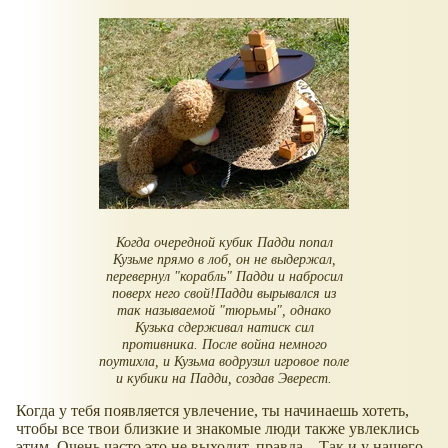
Когда очередной кубик Падди попал
Кузьме прямо в лоб, он не выдержал,
перевернул
"корабль"
Падди и набросил
поверх него свой!Падди вырывался из
так называемой "тюрьмы", однако
Кузька сдерживал натиск сил
противника. После война немного
поутихла, и Кузьма водрузил игровое поле
и кубики на Падди, создав Эверест.
Когда у тебя появляется увлечение, ты начинаешь хотеть,
чтобы все твои близкие и знакомые люди также увлеклись
этим. Очень часто это не выходит, правда... Так и у нашего