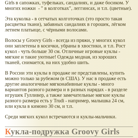
Girls в сапожках, туфельках, сандалиях, и даже босиком. У
многих ножки - " в колготках", леггинсах, и т.п. (цветные).
Эта куколка - в сетчатых колготочках (это просто такая
расцветка ткани), забавных сандалиях в горошек, лёгком
летнем платьице, с чёрными волосами.
Волосы у Groovy Girls - всегда из пряжи, у многих кукол
они заплетены в косички, убраны в хвостики, и т.п. Рост
кукол - чуть больше 30 см. Отличные игровые куклы -
мягкие и такие уютные! Одежда модная, из хороших
тканей, снимается, на них удобно шить.
В России эти куклы в продаже не представлены, купить
можно только за рубежом (в США). У нас в продаже есть
другие аналогичные мягконабивные куклы - много
вариантов разного размера и в разных нарядах - в разделе
игрушек Гулливер, а также замечательные мягкие куклы
разного размера есть у Trudi - например, малышка 24 см,
или кукла в кимоно 30 см, и т.п.
Среди мягких кукол встречаются и куклы-мальчики.
Кукла-подружка Groovy Girls