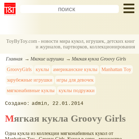
ToyByToy.com - новости мира кукол, игрушек, детских книг
и журналов, партворков, коллекционирования
Главная
Мягкие игрушки
Мягкая кукла Groovy Girls
GroovyGirls
куклы
американские куклы
Manhattan Toy
зарубежные игрушки
игры для девочек
мягконабивные куклы
куклы подружки
admin
22.01.2014
Мягкая кукла Groovy Girls
Одна кукла из коллекции мягконабивных кукол от
Manhattan Toy - Groovy Girls. Кукол в сери - множество,