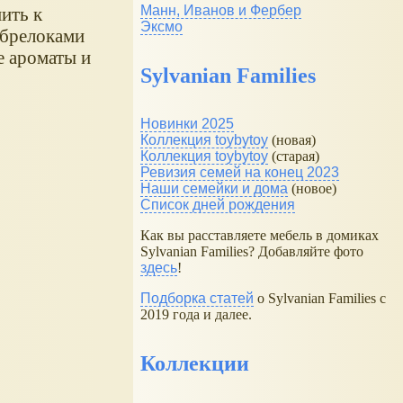
Манн, Иванов и Фербер
ить к
Эксмо
 брелоками
е ароматы и
Sylvanian Families
Новинки 2025
Коллекция toybytoy
(новая)
Коллекция toybytoy
(старая)
Ревизия семей на конец 2023
Наши семейки и дома
(новое)
Список дней рождения
Как вы расставляете мебель в домиках
Sylvanian Families? Добавляйте фото
здесь
!
Подборка статей
о Sylvanian Families с
2019 года и далее.
Коллекции