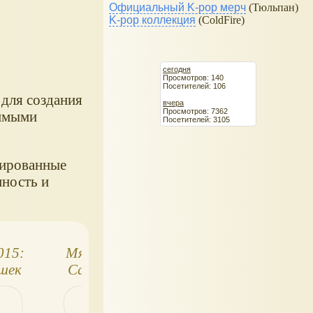
Официальный K-pop мерч
(Тюльпан)
K-pop коллекция
(ColdFire)
сегодня
Просмотров: 140
Посетителей: 106
для создания
вчера
Просмотров: 7362
симыми
Посетителей: 3105
зированные
ность и
015:
Мягкие игрушки
Шитьё кукол и
шек
Candy Bears от
игрушек
Yoonique