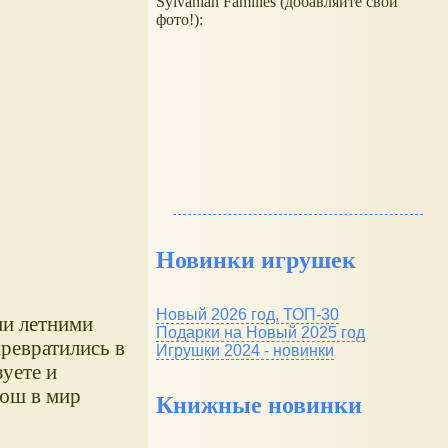
Sylvanian Families (добавляйте свои
фото!):
Новинки игрушек
Новый 2026 год, ТОП-30
ми летними
Подарки на Новый 2025 год
превратились в
Игрушки 2024 - новинки
зуете и
люш в мир
Книжные новинки