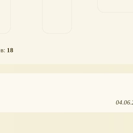
ов:
18
04.06