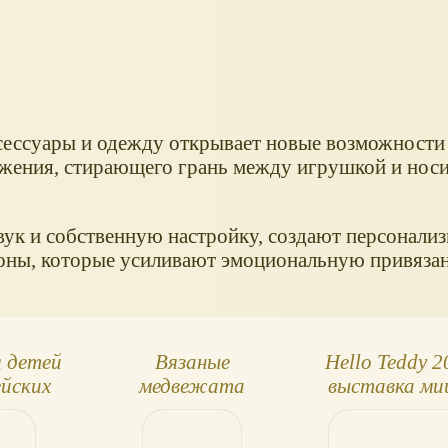
сессуары и одежду открывает новые возможности 
ажения, стирающего грань между игрушкой и но
звук и собственную настройку, создают персонали
оны, которые усиливают эмоциональную привязан
я детей
Вязаные
Hello Teddy 2
ейских
медвежата
выставка ми
ителей
Тедди