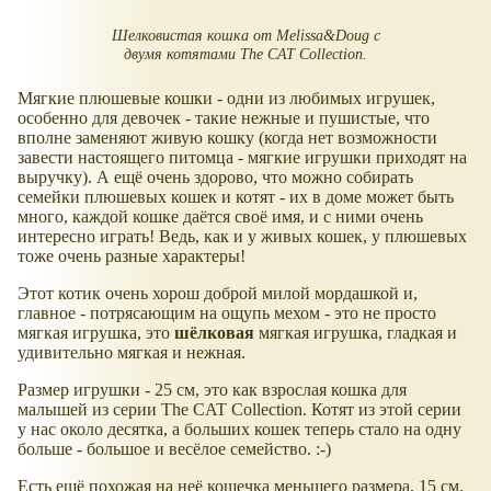
Шелковистая кошка от Melissa&Doug с
двумя котятами The CAT Сollection.
Мягкие плюшевые кошки - одни из любимых игрушек,
особенно для девочек - такие нежные и пушистые, что
вполне заменяют живую кошку (когда нет возможности
завести настоящего питомца - мягкие игрушки приходят на
выручку). А ещё очень здорово, что можно собирать
семейки плюшевых кошек и котят - их в доме может быть
много, каждой кошке даётся своё имя, и с ними очень
интересно играть! Ведь, как и у живых кошек, у плюшевых
тоже очень разные характеры!
Этот котик очень хорош доброй милой мордашкой и,
главное - потрясающим на ощупь мехом - это не просто
мягкая игрушка, это
шёлковая
мягкая игрушка, гладкая и
удивительно мягкая и нежная.
Размер игрушки - 25 см, это как взрослая кошка для
малышей из серии The CAT Сollection. Котят из этой серии
у нас около десятка, а больших кошек теперь стало на одну
больше - большое и весёлое семейство. :-)
Eсть ещё похожая на неё кошечка меньшего размера, 15 см,