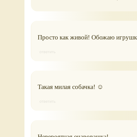
Просто как живой! Обожаю игрушки
ответить
Такая милая собачка! ☺
ответить
Невероятная очаровашка!