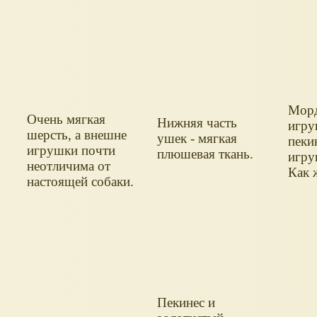
Мор
Очень мягкая
Нижняя часть
игру
шерсть, а внешне
ушек - мягкая
пеки
игрушки почти
плюшевая ткань.
игру
неотличима от
Как 
настоящей собаки.
Пекинес и