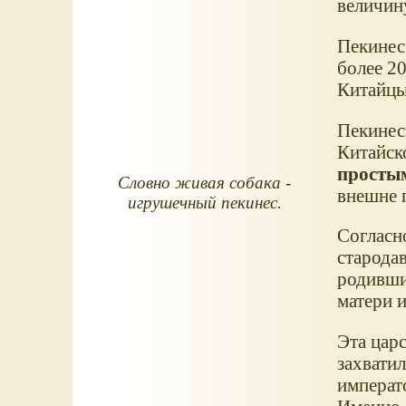
величину
Пекинес
более 20
Китайцы
Пекинес
Китайск
просты
Словно живая собака -
внешне 
игрушечный пекинес.
Согласно
стародав
родивши
матери 
Эта царс
захвати
императо