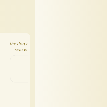
the dog collection
The Dog Collection
мои выпуски
№35 - Такса