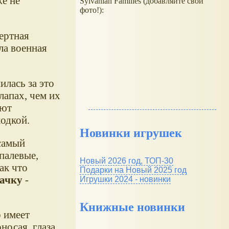
е не
Sylvanian Families (добавляйте свои
фото!):
мертная
ла военная
илась за это
лапах, чем их
ают
ходкой.
Новинки игрушек
самый
палевые,
Новый 2026 год, ТОП-30
ак что
Подарки на Новый 2025 год
бачку
-
Игрушки 2024 - новинки
Книжные новинки
о имеет
носая, глаза