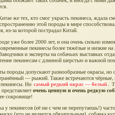
дамы обожают таких собачек, и иногда с ними даж
ся.
Китае же тех, кто смог украсть пекинеса, ждала с
аспространению этой породы в мире способствова
я, из-за которой пострадал Китай.
оде уже более 2000 лет, и она очень сильно измен
Современные пекинесы более тяжёлые и низкие на 
 Заводчики и эксперты на собачьих выставках отд
тение пекинесам с длинной шерстью и важной по
ты породы допускают разнообразные окрасы, но 
транённый — рыжий. Также встречаются чёрные, 
 пекинесы. Но
самый редкий окрас — белый
. Т
 представляет
очень ценную и очень редкую со
ее сокровище!
 у пекинесов (её ни с чем не перепутаешь!) част
аску (что не является обязательным), собачка кур