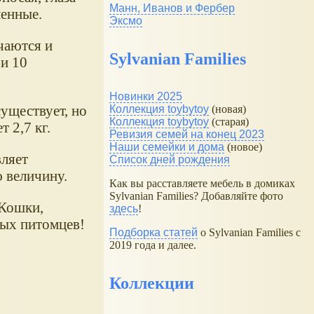
Манн, Иванов и Фербер
ленные.
Эксмо
ечаются и
Sylvanian Families
 и 10
Новинки 2025
уществует, но
Коллекция toybytoy
(новая)
Коллекция toybytoy
(старая)
т 2,7 кг.
Ревизия семей на конец 2023
Наши семейки и дома
(новое)
вляет
Список дней рождения
ю величину.
Как вы расставляете мебель в домиках
Sylvanian Families? Добавляйте фото
 Кошки,
здесь
!
мых питомцев!
Подборка статей
о Sylvanian Families с
2019 года и далее.
Коллекции