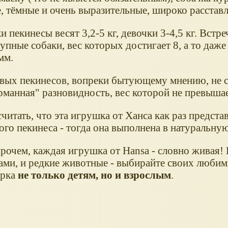
, тёмные и очень выразительные, широко расстав
 пекинесы весят 3,2-5 кг, девочки 3-4,5 кг. Встр
упные собаки, вес которых достигает 8, а то даже
мм.
вых пекинесов, вопреки бытующему мнению, не с
рманная" разновидность, вес которой не превышае
итать, что эта игрушка от Ханса как раз предста
ого пекинеса - тогда она выполнена в натуральну
рочем, каждая игрушка от Hansa - словно живая!
рами, и редкие животные - выбирайте своих люби
арка
не только детям, но и взрослым
.