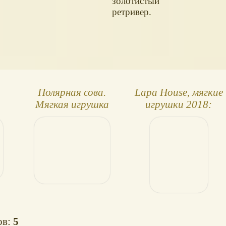
золотистый
ретривер.
Полярная сова.
Lapa House, мягкие
Мягкая игрушка
игрушки 2018:
Hansa
собачки и не
только!
ов:
5