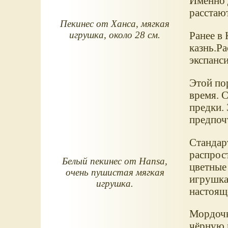
Именно 
расстают
Пекинес от Ханса, мягкая
Ранее в 
игрушка, около 28 см.
казнь.Р
экспанси
Этой пор
время. 
предки.
предпоч
Стандар
распрос
Белый пекинес от Hansa,
цветные
очень пушистая мягкая
игрушка
игрушка.
настоящ
Мордочка
чёрную м