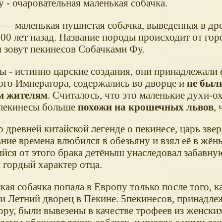
 - очаровательная маленькая собачка.
 — маленькая пушистая собачка, выведенная в др
00 лет назад. Название породы происходит от гор
 зовут пекинесов Собачками Фу.
ы - истинно царские создания, они принадлежали 
ого Императора, содержались во дворце и
не был
м жителям
. Считалось, что это маленькие духи-о
пекинесы больше
похожи на крошечных львов
,
 древней китайской легенде о пекинесе, царь звер
ние времена влюбился в обезьяну и взял её в жёны
йся от этого брака детёныш унаследовал забавн
и гордый характер отца.
кая собачка попала в Европу только после того, к
ли Летний дворец в Пекине. 5пекинесов, принадл
ру, были вывезены в качестве трофеев из женских