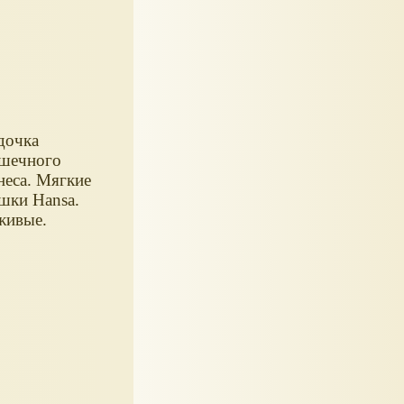
дочка
шечного
неса. Мягкие
шки Hansa.
живые.