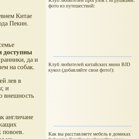
Клуб любителей прогулок с игрушками:
фото из путешествий:
евнем Китае
ода Пекин.
семье
и доступны
хранники, да и
Клуб любителей китайских мини BJD
 чем на собак.
кукол (добавляйте свои фото!):
ей лев в
; и
ую внешность
ак англичане
ежащих
 повоев.
Как вы расставляете мебель в домиках