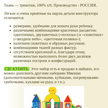
Ткань — трикотаж, 100% х/б. Производство - РОССИЯ.
Лёгкие и очень приятные на ощупь детали конструктора
отличаются:
размерами, удобными для захвата руки ребенка;
различными комбинациями красочных расцветок:
однотонных, двухцветных (
полоска
) и
сюжетных
(
звездное небо
,
цветочная полянка
);
наличием сюжетных и образных рисунков;
комбинациями тканей разных фактур;
отсутствием креплений и, благодаря этому,
возможностью выполнить более двух десятков
различных построек и конфигураций.
ГДЕ КУПИТЬ.
Этот набор есть в продаже в майшоп, его
можно дополнить другими наборами Мякиши
(дополнительными мячиками, кубиками, погремушками-
грибочками, куклами на руку, и т.п.).