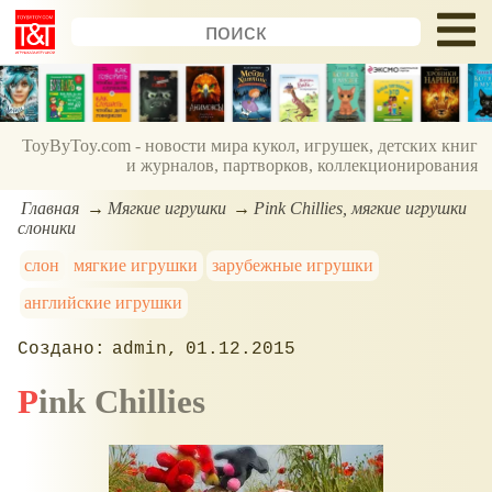
ToyByToy.com - новости мира кукол, игрушек, детских книг
и журналов, партворков, коллекционирования
Главная
Мягкие игрушки
Pink Chillies, мягкие игрушки
слоники
слон
мягкие игрушки
зарубежные игрушки
английские игрушки
admin
01.12.2015
Pink Chillies