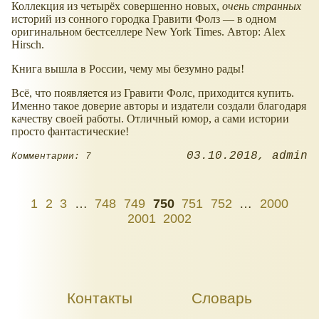
Коллекция из четырёх совершенно новых,
очень странных
историй из сонного городка Гравити Фолз — в одном
оригинальном бестселлере New York Times. Автор: Alex
Hirsch.
Книга вышла в России, чему мы безумно рады!
Всё, что появляется из Гравити Фолс, приходится купить.
Именно такое доверие авторы и издатели создали благодаря
качеству своей работы. Отличный юмор, а сами истории
просто фантастические!
03.10.2018
admin
Комментарии: 7
1
2
3
…
748
749
750
751
752
…
2000
2001
2002
Контакты
Словарь