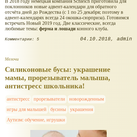
В 2018 году немецкая компания Schleich приготовила для
поклонников новые адвент-календари для обратного
отсчёта дней до Рождества (с 1 по 25 декабря; поэтому в
адвент-календарях всегда 24 окошка-сюрприза). Готовимся
встречать Новый 2019 год. Две классические, всегда
любимые темы:
ферма и лошади
конного клуба.
04.10.2018
admin
Комментарии: 5
Мелочи
Силиконовые бусы: украшение
мамы, прорезыватель малыша,
антистресс школьника!
антистресс
прорезыватели
новорожденным
игры для малышей
бусины
украшения
Аутизм: обучение, игрушки