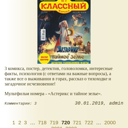
3 комикса, постер, детектив, головоломки, интересные
факты, психология (с ответами на важные вопросы), а
также все о выживании в горах, рассказ о тихоходке и
загадочное исчезновение!
Мультфильм номера -
Астерикс и тайное зелье
.
30.01.2019
admin
Комментарии: 3
1
2
3
…
718
719
720
721
722
…
2000