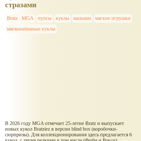
стразами
Bratz
MGA
пупсы
куклы
малыши
мягкие игрушки
мягконабивные куклы
В 2026 году MGA отмечает 25-летие Bratz и выпускает
новых кукол Bratziez в версии blind box (коробочки-
сюрпризы). Для коллекционирования здесь предлагается 6
кукол, с двумя редкими в том числе (Фиби и Рокси).