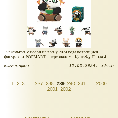
Знакомьтесь с новой на весну 2024 года коллекцией
фигурок от POPMART с персонажами Кунг-Фу Панда 4.
12.03.2024
admin
Комментарии: 2
1
2
3
…
237
238
239
240
241
…
2000
2001
2002