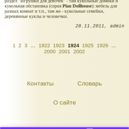
раздел "Игрушки для девочек" - там кукольные домики и
кукольная обстановка (серия
Plan Dollhouse
): мебель для
разных комнат и т.п., там же - кукольные семейки,
деревянные куклы и человечки.
28.11.2011
admin
1
2
3
…
1922
1923
1924
1925
1926
…
2000
2001
2002
Контакты
Словарь
О сайте