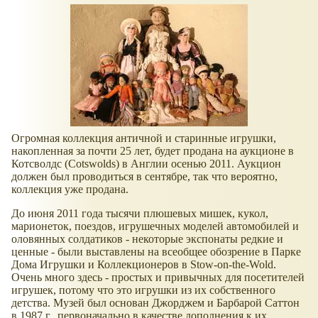
Огромная коллекция античной и старинные игрушки,
накопленная за почти 25 лет, будет продана на аукционе в
Котсволдс (Cotswolds) в Англии осенью 2011. Аукцион
должен был проводиться в сентябре, так что вероятно,
коллекция уже продана.
До июня 2011 года тысячи плюшевых мишек, кукол,
марионеток, поездов, игрушечных моделей автомобилей и
оловянных солдатиков - некоторые экспонаты редкие и
ценные - были выставлены на всеобщее обозрение в Парке
Дома Игрушки и Коллекционеров в Stow-on-the-Wold.
Очень много здесь - простых и привычных для посетителей
игрушек, потому что это игрушки из их собственного
детства. Музей был основан Джорджем и Барбарой Саттон
в 1987 г., первоначально в качестве дополнения к их