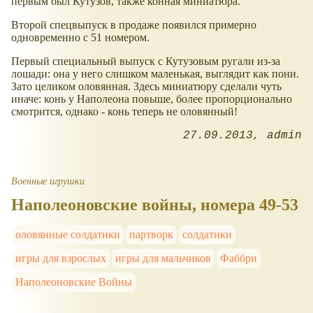
первым был Кутузов, также конная миниатюра.
Второй спецвыпуск в продаже появился примерно
одновременно с 51 номером.
Первый специальный выпуск с Кутузовым ругали из-за
лошади: она у него слишком маленькая, выглядит как пони.
Зато целиком оловянная. Здесь миниатюру сделали чуть
иначе: конь у Наполеона повыше, более пропорционально
смотрится, однако - конь теперь не оловянный!
27.09.2013
admin
Военные игрушки
Наполеоновские войны, номера 49-53
оловянные солдатики
партворк
солдатики
игры для взрослых
игры для мальчиков
Фаббри
Наполеоновские Войны