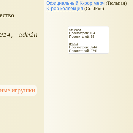
Официальный K-pop мерч
(Тюльпан)
K-pop коллекция
(ColdFire)
ество
сегодня
Просмотров: 164
014
admin
Посетителей: 88
вчера
Просмотров: 5944
Посетителей: 2741
нные игрушки