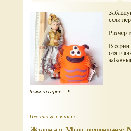
Забавну
если пер
Размер 
В серии
отличаю
забавны
Комментарии: 8
Печатные издания
Журнал Мир принцесс №5