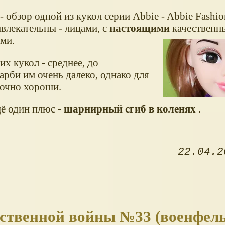
- обзор одной из кукол серии Abbie - Abbie Fashion
влекательны - лицами, с
настоящими
качественн
ми.
их кукол - среднее, до
рби им очень далеко, однако для
точно хороши.
ё один плюс -
шарнирный сгиб в коленях
.
22.04.2
ственной войны №33 (военфел