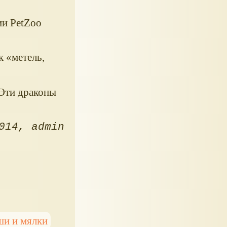
ии PetZoo
ак
метель,
Эти драконы
014
admin
ши и мялки