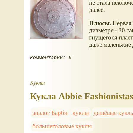
не стала исключ
далее.
Плюсы.
Первая 
диаметре - 30 с
гнущегося пласти
даже маленькие 
Комментарии: 5
Куклы
Кукла Abbie Fashionista
аналог Барби
куклы
дешёвые кукл
большеголовые куклы