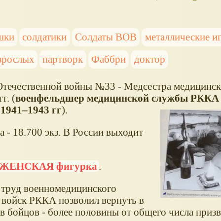
шки
солдатики
Солдаты ВОВ
металлические и
зрослых
партворк
Фаббри
доктор
Отечественной войны №33 - Медсестра медицинс
г. (
военфельдшер медицинской службы РККА 
1941–1943 гг
).
 - 18.700 экз. В России выходит
ЖЕНСКАЯ фигурка
.
труд военномедицинского
в войск РККА позволил вернуть в
в бойцов - более половины от общего числа приз