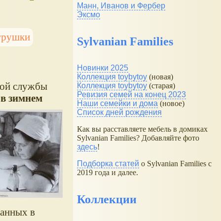
Манн, Иванов и Фербер
Эксмо
грушки
Sylvanian Families
Новинки 2025
Коллекция toybytoy
(новая)
кой службы
Коллекция toybytoy
(старая)
Ревизия семей на конец 2023
в зимнем
Наши семейки и дома
(новое)
Список дней рождения
Как вы расставляете мебель в домиках
Sylvanian Families? Добавляйте фото
здесь
!
Подборка статей
о Sylvanian Families с
2019 года и далее.
Коллекции
ванных в