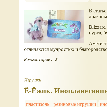
В стать
драконы:
Blizzard
пурга, б
Аметист
отличаются мудростью и благородств
Комментарии: 3
Игрушки
Ё-Ёжик. Инопланетянин
пластизоль
резиновые игрушки
ин