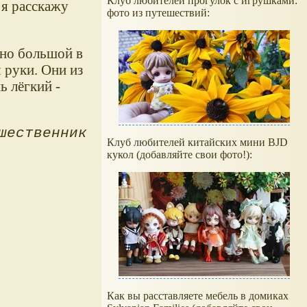
Клуб любителей прогулок с игрушками:
 я расскажу
фото из путешествий:
ьно большой в
 руки. Они из
ь лёгкий -
шественник
Клуб любителей китайских мини BJD
кукол (добавляйте свои фото!):
Как вы расставляете мебель в домиках