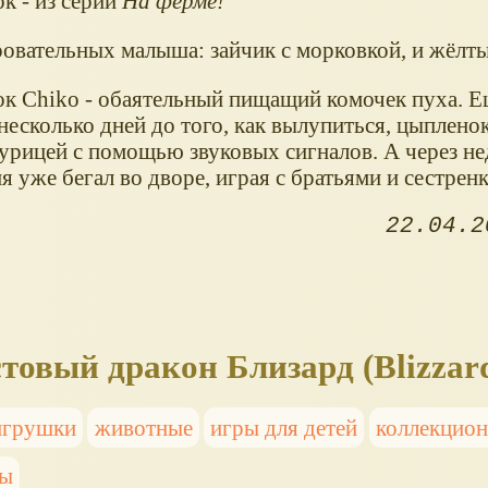
к - из серии
На ферме!
ровательных малыша: зайчик с морковкой, и жёлт
к Chiko - обаятельный пищащий комочек пуха. Е
 несколько дней до того, как вылупиться, цыплено
урицей с помощью звуковых сигналов. А через не
 уже бегал во дворе, играя с братьями и сестренк
22.04.2
товый дракон Близард (Blizzar
игрушки
животные
игры для детей
коллекцио
ны