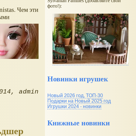
Sylvanian Families (добавляйте свои
фото!):
istas. Чем эти
ыми
Новинки игрушек
014
admin
Новый 2026 год, ТОП-30
Подарки на Новый 2025 год
Игрушки 2024 - новинки
Книжные новинки
ьдшер