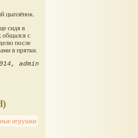
ый цыплёнок.
ще сидя в
к общался с
делю после
ами в прятки.
014
admin
d)
нные игрушки