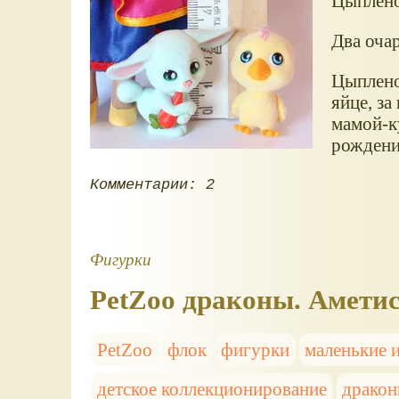
Цыплёно
Два оча
Цыплено
яйце, за
мамой-к
рождения
Комментарии: 2
Фигурки
PetZoo драконы. Аметис
PetZoo
флок
фигурки
маленькие 
детское коллекционирование
драко