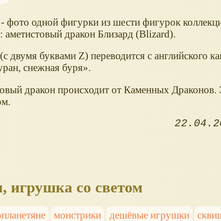
е - фото одной фигурки из шести фигурок коллекц
 аметистовый дракон Близард (Blizard).
 (с двумя буквами Z) переводится с английского к
уран, снежная буря
.
овый дракон происходит от Каменных Драконов. 
ом.
22.04.2
, игрушка со светом
опланетяне
монстрики
дешёвые игрушки
скви