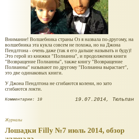
Внимание! Волшебника страны Оз я назвала по-другому, на
волшебника эта кукла совсем не похожа, но на Джона
Пендлтона - очень даже (так я его дальше называть и буду)!
Это герой из книжки "Полианна", и продолжения книги
"Возвращение Полианны", также книгу "Возвращение
Полианны" называют по другому "Полианна вырастает",
это две одинаковых книги.
У Джона Пендлтона не сгибаются колени, но зато
сгибаются локти.
19.07.2014
Тюльпан
Комментарии: 10
Журналы
Лошадки Filly №7 июль 2014, обзор
журнала