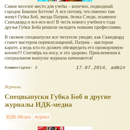
Самое веселое место для учебы – конечно, подводный
городок Бикини Боттом! А все потому, что именно там
живут Губка Боб, звезда Патрик, белка Сэнди, осьминог
Сквидвард и все-все-все! В честь нового учебного года
друзья Губки Боба решили овладеть новыми профессиями.
В свежем спецвыпуске все читатели увидят, как Сквидвард
станет мастером перевоплощений, Патрик – мастером
карате, а ведь кто-то должен обезвредить его прожорливую
копию!!! Сентябрь на носу, и это здорово. Приключения в
специальном выпуске журнала начинаются!
17.07.2014
admin
Комментарии: 3
Журналы
Спецвыпуски Губка Боб и другие
журналы ИДК-медиа
ИДК-Медиа
журнал