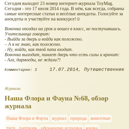
Сегодня выходит 23 номер интернет-журнала ToyMag.
Сегодня - это 17 июля 2014 года. В нём, как всегда, собраны
самые интересные статьи и весёлые анекдоты. Голосуйте за
анекдоты и участвуйте на конкурсе!☺
Вовочка опоздал на урок и вошел в класс, не постучавшись.
Учительница говорит:
- Выйди за дверь и войди как положено.
– А я не знаю, как положено.
- Ну, войди, как твой папа входит.
Вовочка выходит, пинает дверь что есть силы и кричит:
- Ага, дармоеды, не ждали?!
17.07.2014
Путешественник
Комментарии: 3
Журналы
Наша Флора и Фауна №68, обзор
журнала
Наша Флора и Фауна
журнал
природа
животные
тигр
партворк
обучающие игрушки
кошка