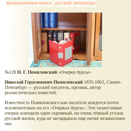
коллекционные книги
русский литература
№120
Н. Г. Помяловский
Очерки бурсы
Никола́й Гера́симович Помяло́вский
1835-1863,
Санкт-
Петербург
— русский писатель, прозаик, автор
реалистических повестей.
Известность Помяловского как писателя зиждется почти
исключительно на его
Очерках бурсы
. Эти талантливые
очерки освещали один скромный, но очень тёмный уголок
русской жизни, куда не заглядывало еще ничьё независимое
око.