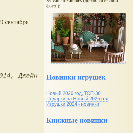
Sylvanian Families (добавляйте свои
фото!):
 9 сентября
014
Джейн
Новинки игрушек
Новый 2026 год, ТОП-30
Подарки на Новый 2025 год
Игрушки 2024 - новинки
Книжные новинки