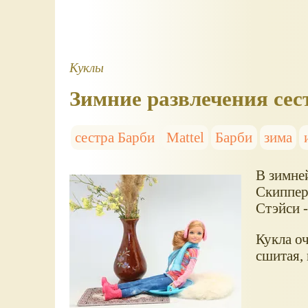
Куклы
Зимние развлечения сес
сестра Барби
Mattel
Барби
зима
В зимней
Скиппер,
Стэйси -
Кукла оч
сшитая, 