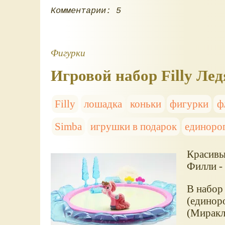
Комментарии: 5
Фигурки
Игровой набор Filly Лед
Filly
лошадка
коньки
фигурки
ф
Simba
игрушки в подарок
единоро
Красивы
Филли -
В набор 
(единоро
(Миракл