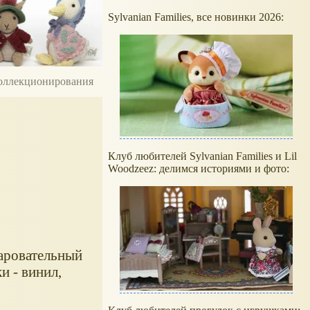
Sylvanian Families, все новинки 2026:
 коллекционирования
Клуб любителей Sylvanian Families и Lil
Woodzeez: делимся историями и фото:
чаровательный
и - винил,