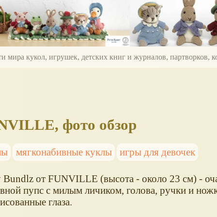
ти мира кукол, игрушек, детских книг и журналов, партворков,
NVILLE, фото обзор
лы
мягконабивные куклы
игры для девочек
 Bundlz от FUNVILLE (высота - около 23 см) - о
вной пупс с милым личиком, голова, ручки и ножк
исованные глаза.