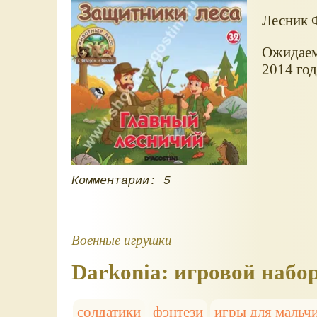
Лесник 
Ожидаема
2014 год
Комментарии: 5
Военные игрушки
Darkonia: игровой набор
солдатики
фэнтези
игры для мальч