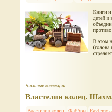
Книги и
детей и
объедин
противо
В этом н
(голова 
стреляет
Частные коллекции
Властелин колец. Шах
Властелин колец
Фаббри
Eaglemos