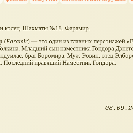
н колец. Шахматы №18. Фарамир.
р
(
Faramir
) — это один из главных персонажей
В
олкина. Младший сын наместника Гондора Дэнетор
дуилас, брат Боромира. Муж Эовин, отец Элборо
. Последний правящий Наместник Гондора.
08.09.2