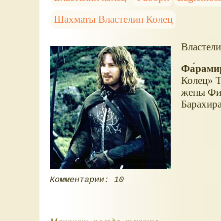
Шахматы Властелин Колец
Властели
Фа́рами
Колец
Т
жены Фин
Барахира
Комментарии: 10