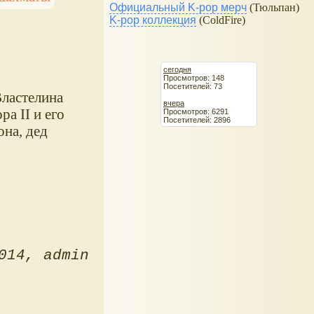
Официальный K-pop мерч
(Тюльпан)
K-pop коллекция
(ColdFire)
сегодня
Просмотров: 148
Посетителей: 73
ластелина
вчера
а II и его
Просмотров: 6291
Посетителей: 2896
на, дед
014
admin