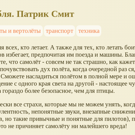
бля. Патрик Смит
ты и вертолёты
транспорт
техника
я всех, кто летает. А также для тех, кто летать бо
в избегает, предпочитая им поезда и машины. Бла
те, что самолёт - совсем не так страшно, как каже
почувствовать дух полёта, когда очередной раз ся
 Сможете насладиться полётом в полной мере и о
ние с одного края света на другой - настоящее чу
 гораздо более безопасное, чем для птицы.
ски все страхи, которые мы не можем унять, когд
улентность, непонятные звуки, внезапные снижен
 но такие привычные и понятные для пилотов), по
это не причиняет самолёту ни малейшего вреда!