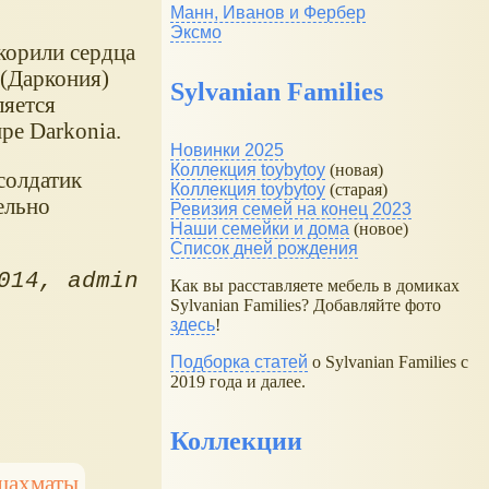
Манн, Иванов и Фербер
Эксмо
корили сердца
 (Даркония)
Sylvanian Families
ляется
ре Darkonia.
Новинки 2025
Коллекция toybytoy
(новая)
солдатик
Коллекция toybytoy
(старая)
ельно
Ревизия семей на конец 2023
Наши семейки и дома
(новое)
Список дней рождения
014
admin
Как вы расставляете мебель в домиках
Sylvanian Families? Добавляйте фото
здесь
!
Подборка статей
о Sylvanian Families с
2019 года и далее.
Коллекции
шахматы