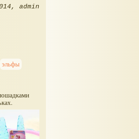
014
admin
эльфы
 лошадками
ьках.