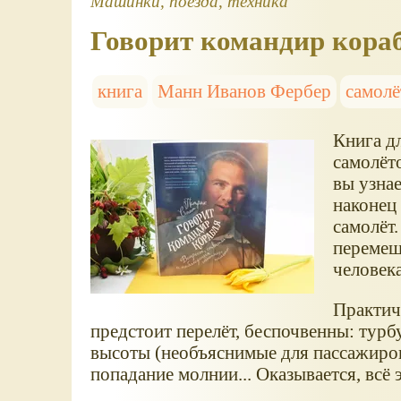
Машинки, поезда, техника
Говорит командир кора
книга
Манн Иванов Фербер
самолё
Книга дл
самолёто
вы узнае
наконец 
самолёт.
перемеще
человека
Практиче
предстоит перелёт, беспочвенны: турб
высоты (необъяснимые для пассажиров,
попадание молнии... Оказывается, всё 