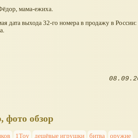
Фёдор, мама-ежиха.
я дата выхода 32-го номера в продажу в России:
а.
08.09.2
, фото обзор
иков
1Toy
дешёвые игрушки
битва
оружие