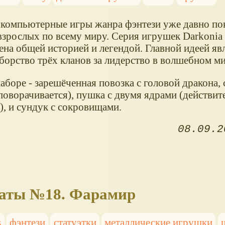
 компьютерные игры жанра фэнтези уже давно по
 взрослых по всему миру. Серия игрушек Darkonia
ена общей историей и легендой. Главной идеей яв
борство трёх кланов за лидерство в волшебном ми
аборе - зарешёченная повозка с головой дракона, 
поворачивается), пушка с двумя ядрами (действит
), и сундук с сокровищами.
08.09.2
маты №18. Фарамир
s
фэнтези
статуэтки
металлические игрушки