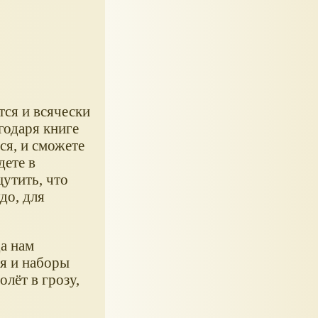
ится и всячески
годаря книге
тся, и сможете
дете в
щутить, что
до, для
а нам
ия и наборы
лёт в грозу,