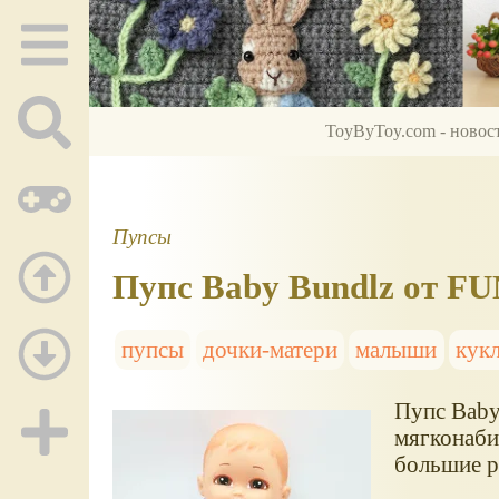
ToyByToy.com - новос
Пупсы
Пупс Baby Bundlz от FU
пупсы
дочки-матери
малыши
кук
Пупс Baby
мягконаби
большие р