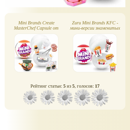
Mini Brands Create
Zuru Mini Brands KFC -
MasterChef Capsule от
мини-версии знаменитых
Zuru: миниатюра
блюд KFC
"сделай сам"
Рейтинг статьи:
5
из
5
, голосов:
17