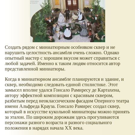
Создать рядом с миниатюрным особняком сквер и не
нарушить целостность ансамбля очень сложно. Однако
опытный мастер с хорошим вкусом может справиться с
любой задачей. Именно к таким людям относится автор
представленной миниатюры.
Когда в миниатюрном ансамбле планируются и здание, и
сквер, необходимо следовать единой стилистике. Этот
замысел вполне удался Гонсало Рамиресу де Картахена,
автору эффектной композиции с красивым сквером,
разбитым перед неоклассическим фасадом Оперного театра
имени Альфреда Крауза. Гонсало Рамирес создал сквер,
который в искусстве кукольной миниатюры можно принять
за эталон. По широким дорожкам здесь прогуливаются
персонажи разного возраста и разного социального
положения в нарядах начала XX века.