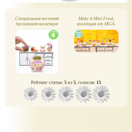
Специальная весенняя
Make it Mini Food,
пасхальная коллекция
коллекция от MGA.
Miniverse Make It Mini
Делаем реалистичные
Food 2024
миниатюрные
продукты!
Рейтинг статьи:
5
из
5
, голосов:
15