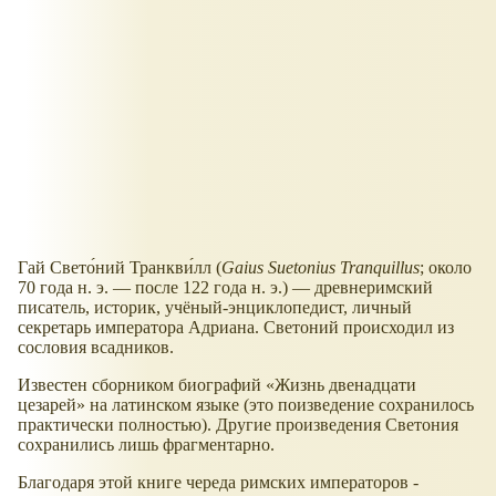
Гай Свето́ний Транкви́лл (
Gaius Suetonius Tranquillus
; около
70 года н. э. — после 122 года н. э.) — древнеримский
писатель, историк, учёный-энциклопедист, личный
секретарь императора Адриана. Светоний происходил из
сословия всадников.
Известен сборником биографий
Жизнь двенадцати
цезарей
на латинском языке (это поизведение сохранилось
практически полностью). Другие произведения Светония
сохранились лишь фрагментарно.
Благодаря этой книге череда римских императоров -