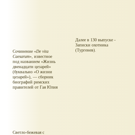
Далее в 130 выпуске -
Записки охотника
(Тургенев).
Сочинение
De vita
Caesarum
, известное
под названием
Жизнь
двенадцати цезарей
(буквально
О жизни
цезарей
), — сборник
биографий римских
правителей от Гая Юлия
Цезаря (100—44 годы
до н. э.) до Домициана
(51—96 годы н. э.).
Светло-бежевая с