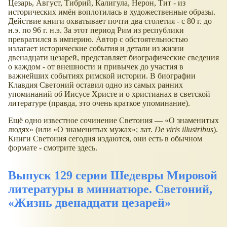
Цезарь, Август, Тибрий, Калигула, Нерон, Тит - из
исторических имён воплотилась в художественные образы.
Действие книги охватывает почти два столетия - с 80 г. до
н.э. по 96 г. н.э. За этот период Рим из республики
превратился в империю. Автор с обстоятельностью
излагает исторические события и детали из жизни
двенадцати цезарей, представляет биографические сведения
о каждом - от внешности и привычек до участия в
важнейших событиях римской истории. В биографии
Клавдия Светоний оставил одно из самых ранних
упоминаний об Иисусе Христе и о христианах в светской
литературе (правда, это очень краткое упоминание).
Ещё одно известное сочинение Светония —
О знаменитых
людях
(или
О знаменитых мужах
; лат.
De viris illustribus
).
Книги Светония сегодня издаются, они есть в обычном
формате - смотрите здесь.
Выпуск 129 серии Шедевры Мировой
литературы в миниатюре. Светоний,
Жизнь двенадцати цезарей