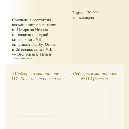
Тираж - 20.000
экземпляров.
Сочинение состоит из
восьми книг: правителям
от Цезаря до Нерона
посвящено по одной
книге, книга VII
описывает Гальбу, Отона
и Вителлия, книга VIII
— Веспасиана, Тита и
Домициана.
Шедевры в миниатюре
Шедевры в миниатюре
117. Колымские рассказы
№114 (Лесков
"Соборяне")