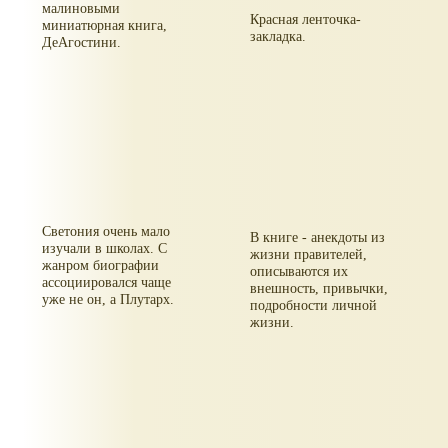
малиновыми
Красная ленточка-
миниатюрная книга,
закладка.
ДеАгостини.
Светония очень мало
В книге - анекдоты из
изучали в школах. С
жизни правителей,
жанром биографии
описываются их
ассоциировался чаще
внешность, привычки,
уже не он, а Плутарх.
подробности личной
жизни.