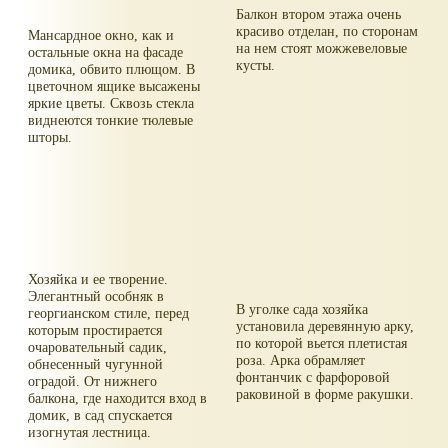
Балкон втором этажа очень
красиво отделан, по сторонам
Мансардное окно, как и
на нем стоят можжевеловые
остальные окна на фасаде
кусты.
домика, обвито плющом. В
цветочном ящике высажены
яркие цветы. Сквозь стекла
виднеются тонкие тюлевые
шторы.
Хозяйка и ее творение.
Элегантный особняк в
В уголке сада хозяйка
георгианском стиле, перед
установила деревянную арку,
которым простирается
по которой вьется плетистая
очаровательный садик,
роза. Арка обрамляет
обнесенный чугунной
фонтанчик с фарфоровой
оградой. От нижнего
раковиной в форме ракушки.
балкона, где находится вход в
домик, в сад спускается
изогнутая лестница.