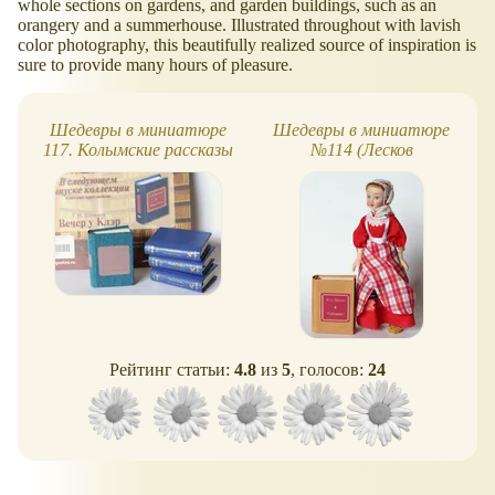
whole sections on gardens, and garden buildings, such as an
orangery and a summerhouse. Illustrated throughout with lavish
color photography, this beautifully realized source of inspiration is
sure to provide many hours of pleasure.
Шедевры в миниатюре
Шедевры в миниатюре
117. Колымские рассказы
№114 (Лесков
"Соборяне")
Рейтинг статьи:
4.8
из
5
, голосов:
24