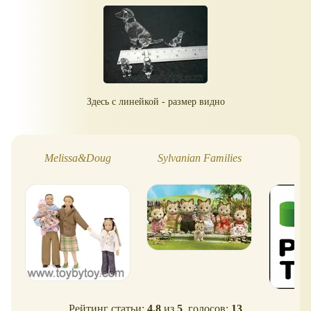
Здесь с линейкой - размер видно
Melissa&Doug
Sylvanian Families
Pl
Рейтинг статьи:
4.8
из
5
, голосов:
13