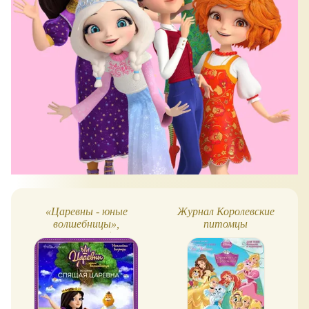
«Царевны - юные
Журнал Королевские
волшебницы»,
питомцы
спецвыпуск (май 2020)