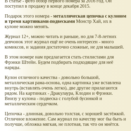
В статье - фото обзор первого номера за 2016 год. Он
поступил в продажу в конце декабря 2015.
Подарок этого номера -
металлическая цепочка с кулоном
и тремя картинками-подвесками
Монстр Хай, их в
кулоне можно менять.
Журнал 12+, можно читать и раньше, но для 7-8-летних
девчонок этот журнал ещё не очень интересен - много
комиксов, и задания достаточно сложные, не для малышей.
В этом номере нам предлагается стать стилистами для
Фрэнки Штейн. Будем подбирать подходящие для неё
наряды.
Кулон отличного качества - довольно большой,
металлическая рама-основа, одна картинка уже вставлена
внутрь (вставлять очень легко), две другие прилагаются
рядом. На картинках - Дракулаура, Клодин и Фрэнки.
Внизу у кулона - подвеска с голубой бусинкой и
металлическим сердечком.
Цепочка - длинная, довольно толстая, с хорошей застёжкой.
Отличное вложение. Сам журнал по качеству мог бы быть и
получше, обложка мягкая, не плотная, так что он мнётся.