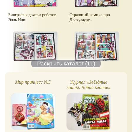
Биография дочери роботов
Страшный комикс про
Элль Иди.
Дракулауру.
Мир принцесс №5
Журнал «Звёздные
Жур
войны. Война клонов»
(№5)