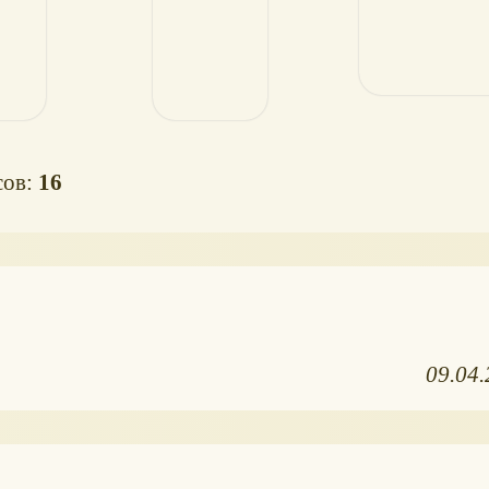
2!
сов:
16
09.04