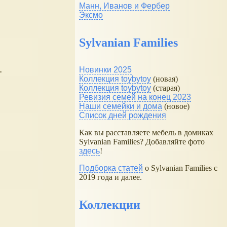
Манн, Иванов и Фербер
Эксмо
Sylvanian Families
.
Новинки 2025
Коллекция toybytoy
(новая)
Коллекция toybytoy
(старая)
Ревизия семей на конец 2023
Наши семейки и дома
(новое)
Список дней рождения
Как вы расставляете мебель в домиках
Sylvanian Families? Добавляйте фото
здесь
!
Подборка статей
о Sylvanian Families с
2019 года и далее.
Коллекции