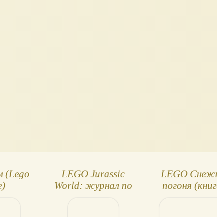
м (Lego
LEGO Jurassic
LEGO Снеж
e)
World: журнал по
погоня (книг
фильму Мир
минифигурк
Юрского периода
Лего)