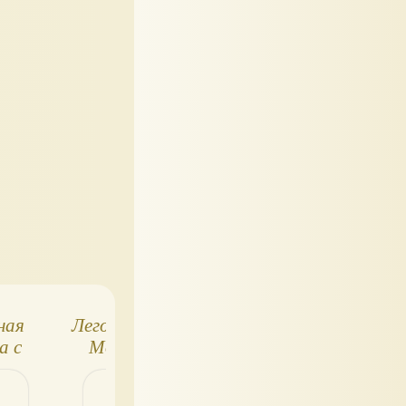
ная
Лего фильм 2 (Lego
LEGO Powerpuf
а с
Movie 2): серия
Girls
ой
минифигурок