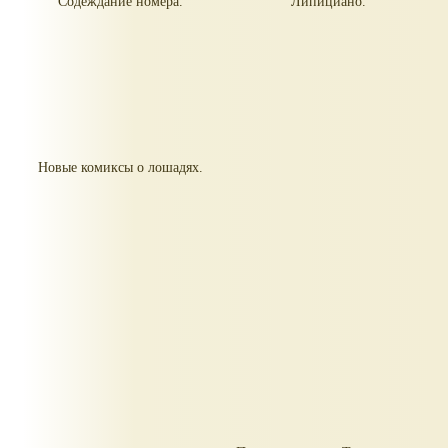
Содеждание номера.
Липициано.
Новые комиксы о лошадях.