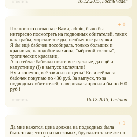
16.12.2015
Гость vader
ответить
Полностью согласна с Вами, admin, было бы
интересно посмотреть на подводных обитателей, таких
как крабы, морские звезды, необычные ракушки...
Я бы ещё бабочек пособирала, только больших и
красивых, наподобие махаона, "мёртвой головы",
тропических красавиц.
А то сейчас бабочки почти все тусклые, да ещё и
капустницу (!) в выпуск включили!
Ну и конечно, всё зависит от цены! Если сейчас я
бабочек покупаю по 430 руб. За выпуск, то за
подводных обитателей, наверняка запросили бы по 600
руб.!
16.12.2015
Lestolon
ответить
Да мне кажется, цена должна на подводных была
быть та же, что и на насекомых, бруски-то такие же по