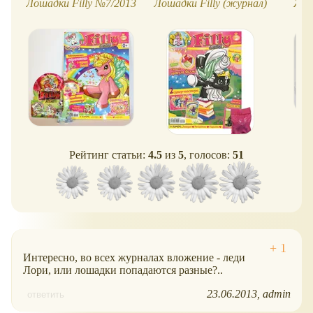
Лошадки Filly №7/2013
Лошадки Filly (журнал)
Жур
Рейтинг статьи:
4.5
из
5
, голосов:
51
Интересно, во всех журналах вложение - леди
Лори, или лошадки попадаются разные?..
23.06.2013
admin
ответить