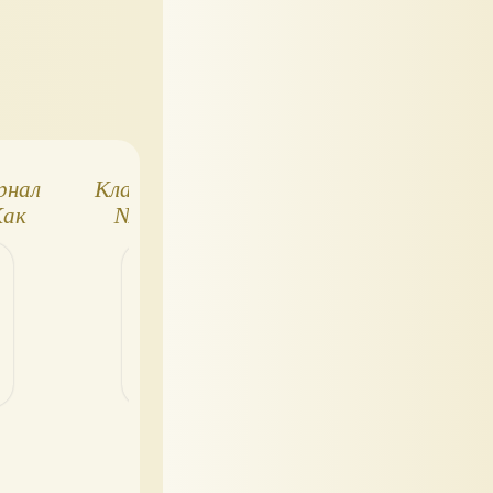
рнал
Классный журнал
Классный журн
Как
№25/2016. Да
№31/2017:
здравствует
отправляемся 
й?
Франция!
деревню!