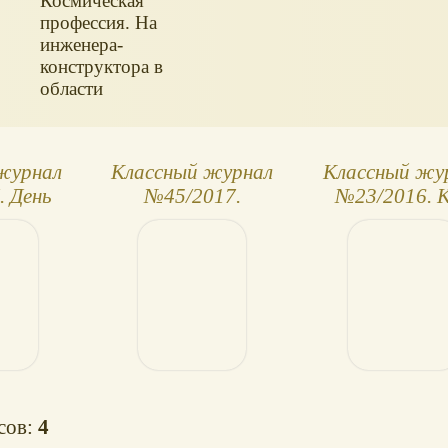
Космическая
профессия. На
инженера-
конструктора в
области
ракетостроения
можно выучиться
во многих
журнал
Классный журнал
Классный жу
технических,
. День
№45/2017.
№23/2016. 
аэрокосмических
!
Стильный номер
стать
и авиационных
принцессо
университетах.
осов:
4