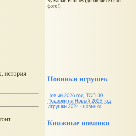
Sylvanian Families (добавляйте свои
фото!):
х, история
Новинки игрушек
Новый 2026 год, ТОП-30
Подарки на Новый 2025 год
Игрушки 2024 - новинки
тоит
Книжные новинки