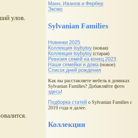
Манн, Иванов и Фербер
Эксмо
оший улов.
Sylvanian Families
Новинки 2025
Коллекция toybytoy
(новая)
Коллекция toybytoy
(старая)
Ревизия семей на конец 2023
Наши семейки и дома
(новое)
Список дней рождения
Как вы расставляете мебель в домиках
Sylvanian Families? Добавляйте фото
здесь
!
Подборка статей
о Sylvanian Families с
2019 года и далее.
ровалится.
Коллекции