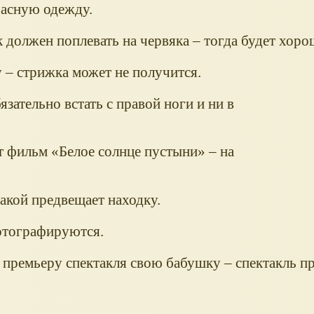
расную одежду.
к должен поплевать на червяка – тогда будет хор
 – стрижка может не получится.
зательно встать с правой ноги и ни в
т фильм «Белое солнце пустыни» – на
бакой предвещает находку.
отографируются.
а премьеру спектакля свою бабушку – спектакль п