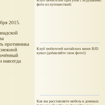
Клуб любителей прогулок с игрушками:
фото из путешествий:
бря 2015.
анадской
ва
ть противника
Клуб любителей китайских мини BJD
 снежной
кукол (добавляйте свои фото!):
сточённый
и навсегда
Как вы расставляете мебель в домиках