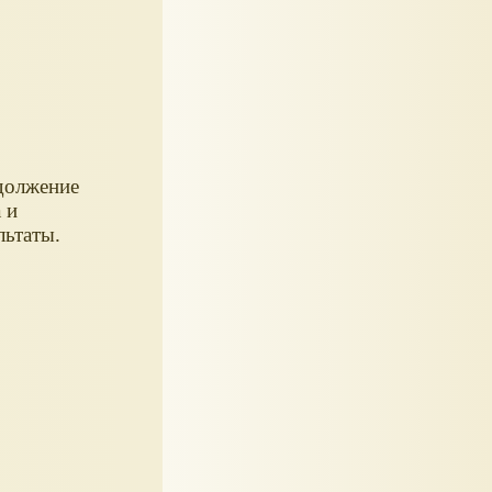
должение
а и
льтаты.