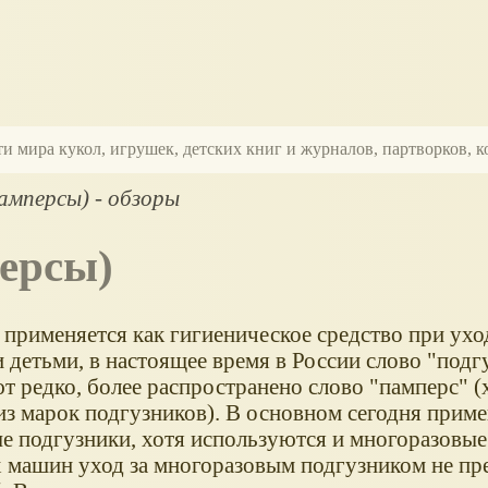
ти мира кукол, игрушек, детских книг и журналов, партворков,
амперсы) - обзоры
персы)
применяется как гигиеническое средство при уход
 детьми, в настоящее время в России слово "подг
т редко, более распространено слово "памперс" (х
из марок подгузников). В основном сегодня прим
е подгузники, хотя используются и многоразовые
 машин уход за многоразовым подгузником не пр