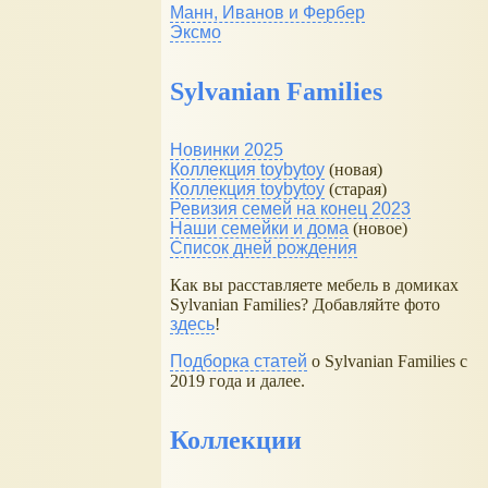
Манн, Иванов и Фербер
Эксмо
Sylvanian Families
Новинки 2025
Коллекция toybytoy
(новая)
Коллекция toybytoy
(старая)
Ревизия семей на конец 2023
Наши семейки и дома
(новое)
Список дней рождения
Как вы расставляете мебель в домиках
Sylvanian Families? Добавляйте фото
здесь
!
Подборка статей
о Sylvanian Families с
2019 года и далее.
Коллекции