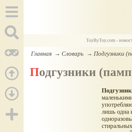
ToyByToy.com - новос
Главная
Словарь
Подгузники (п
Подгузники (пам
Подгузник
маленькими
употребляю
лишь одна 
одноразовы
стиральных