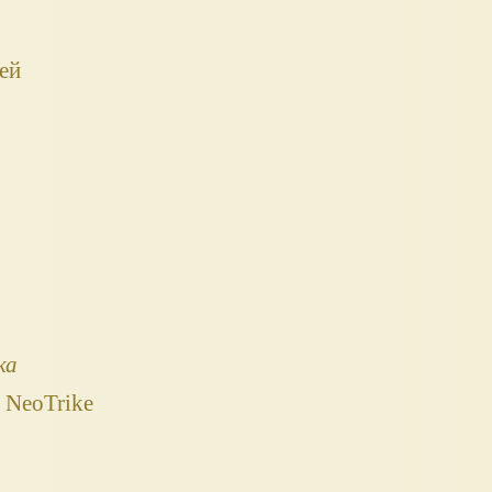
ей
ка
 NeoTrike