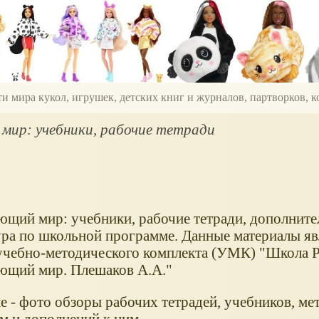
ти мира кукол, игрушек, детских книг и журналов, партворков,
ир: учебники, рабочие тетради
р
щий мир: учебники, рабочие тетради, дополните
ура по школьной программе. Данные материалы я
учебно-методического комплекта (УМК) "Школа Р
щий мир. Плешаков А.А."
е - фото обзоры рабочих тетрадей, учебников, м
м и дополнений к ним.