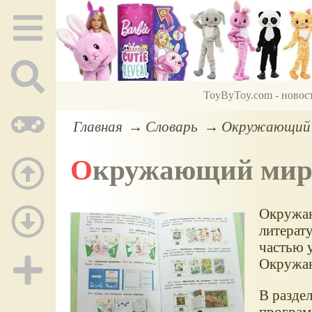
ToyByToy.com - новос
Главная
Словарь
Окружающий м
Окружающий ми
Окружаю
литерат
частью 
Окружаю
В раздел
програм