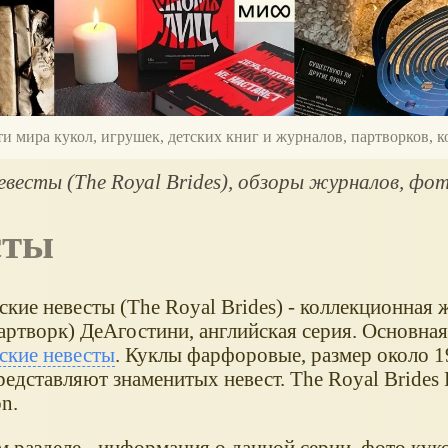
ти мира кукол, игрушек, детских книг и журналов, партворков,
евесты (The Royal Brides), обзоры журналов, фот
сты
ские невесты (The Royal Brides) - коллекционная
артворк) ДеАгостини, английская серия. Основная
ские невесты
. Куклы фарфоровые, размер около 1
едставляют знаменитых невест. The Royal Brides 
on.
м разделе - информация о данной серии, фото кук