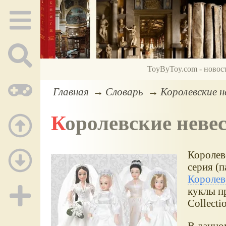
ToyByToy.com - новос
Главная
Словарь
Королевские н
Королевские неве
Королев
серия (п
Королев
куклы пр
Collecti
В данно