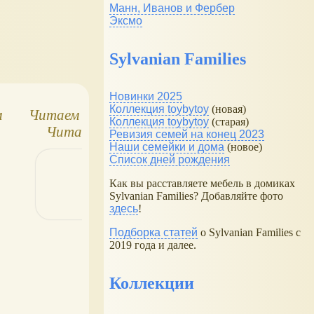
Манн, Иванов и Фербер
Эксмо
Sylvanian Families
Новинки 2025
Коллекция toybytoy
(новая)
м
Читаем по слогам.
Белые доски для
Коллекция toybytoy
(старая)
Читаем сами
рисования и письма
Ревизия семей на конец 2023
Наши семейки и дома
(новое)
Список дней рождения
Как вы расставляете мебель в домиках
Sylvanian Families? Добавляйте фото
здесь
!
Подборка статей
о Sylvanian Families с
2019 года и далее.
Коллекции