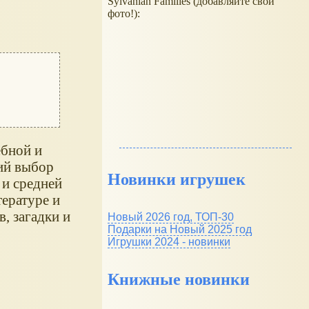
Sylvanian Families (добавляйте свои
фото!):
ебной и
ий выбор
Новинки игрушек
 и средней
тературе и
, загадки и
Новый 2026 год, ТОП-30
Подарки на Новый 2025 год
Игрушки 2024 - новинки
Книжные новинки