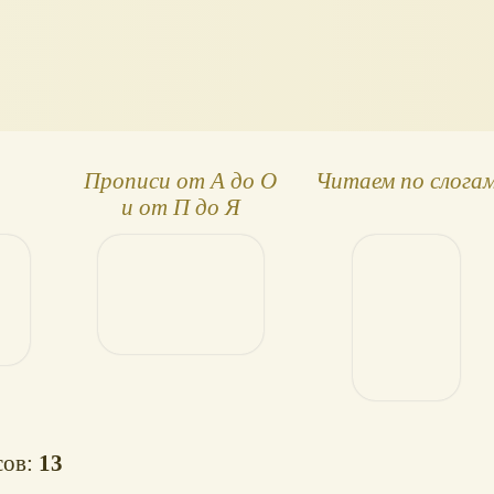
Прописи от А до О
Читаем по слога
и от П до Я
сов:
13