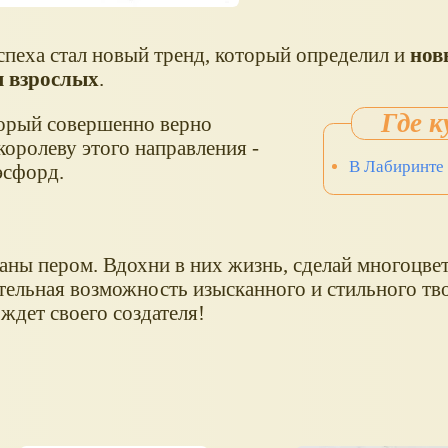
пеха стал новый тренд, который определил и
нов
я взрослых
.
торый совершенно верно
королеву этого направления -
В Лабиринте
эсфорд.
аны пером. Вдохни в них жизнь, сделай многоцве
тельная возможность изысканного и стильного тво
ждет своего создателя!