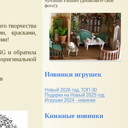
Sylvanian Families (добавляйте свои
фото!):
ого творчества
и, красками,
ами!
G и обратила
 оригинальной
Новинки игрушек
ев
Новый 2026 год, ТОП-30
Подарки на Новый 2025 год
Игрушки 2024 - новинки
Книжные новинки