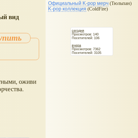
Официальный K-pop мерч
(Тюльпан)
K-pop коллекция
(ColdFire)
ый вид
сегодня
Просмотров: 140
Посетителей: 106
вчера
Просмотров: 7362
Посетителей: 3105
тными, оживи
рчества.