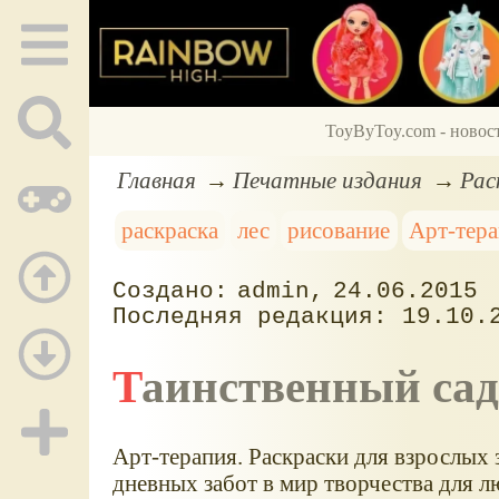
ToyByToy.com - новос
Главная
Печатные издания
Рас
раскраска
лес
рисование
Арт-тер
admin
24.06.2015
19.10.
Таинственный са
Арт-терапия. Раскраски для взрослых
дневных забот в мир творчества для л