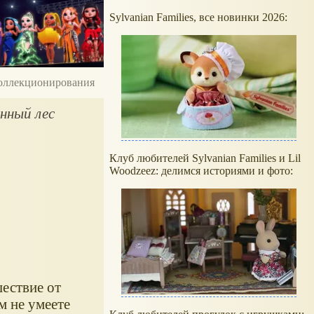
Sylvanian Families, все новинки 2026:
 коллекционирования
анный лес
Клуб любителей Sylvanian Families и Lil
Woodzeez: делимся историями и фото:
ествие от
м не умеете