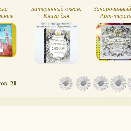
ска
Затерянный океан.
Зачарованный 
льные
Книга для
Арт-терап
ния
творчества и
вдохновения
сов:
20