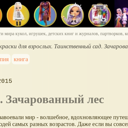
ти мира кукол, игрушек, детских книг и журналов, партворков,
краски для взрослых. Таинственный сад. Зачаров
апия
книга
2015
д. Зачарованный лес
 завоевали мир - волшебное, вдохновляющее путеш
юдей самых разных возрастов. Даже если вы совсе