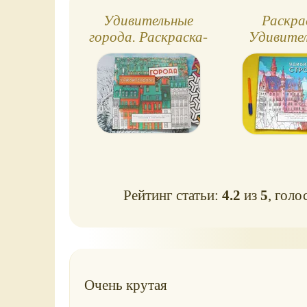
Удивительные
Раскра
города. Раскраска-
Удивите
путешествие
строе
Рейтинг статьи:
4.2
из
5
, голо
Очень крутая