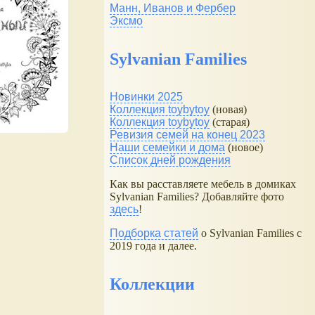
Манн, Иванов и Фербер
Эксмо
Sylvanian Families
Новинки 2025
Коллекция toybytoy
(новая)
Коллекция toybytoy
(старая)
Ревизия семей на конец 2023
Наши семейки и дома
(новое)
Список дней рождения
Как вы расставляете мебель в домиках
Sylvanian Families? Добавляйте фото
здесь
!
Подборка статей
о Sylvanian Families с
2019 года и далее.
Коллекции