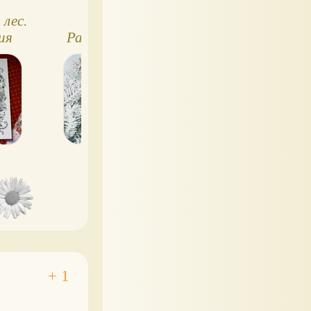
лес.
Антихаос.
Фантазариум.
ия
Раскраска арт-
Рисовать може
терапия
каждый