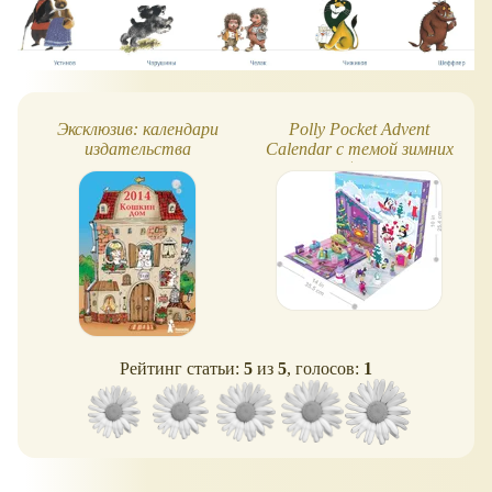
Эксклюзив: календари
Polly Pocket Advent
издательства
Calendar с темой зимних
"КомпасГид"
семейных игр
Рейтинг статьи:
5
из
5
, голосов:
1