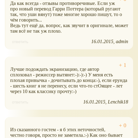
Да как всегда - отзывы противоречивые. Если уж
про новый перевод Гарри Поттера (который ругают
так, что уши вянут) тоже многие хорошо пишут, то о
чём говорить...
Ведь тут ещё да, вопрос, как звучит в оригинале, может
там всё не так уж плохо.
16.01.2015
admin
ответить
Лучше подождать экранизацию, где автор
сплоховал - режиссер вытянет:-):-):-) У меня есть
плохая привычка - дочитывать до конца:-), если ерунда
- шесть книг я не перенесу, если что-то стОящее - лет
через 10 как классику прочту:-)
16.01.2015
Lenchik18
ответить
Из сказанного гостем - я б этих неточностей,
честно говоря, просто не заметила.:-) Как оно бывает