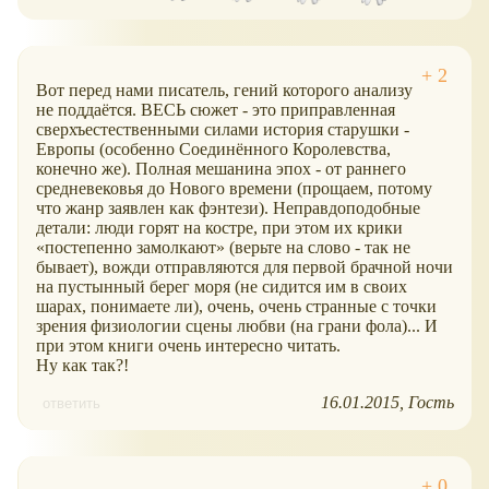
Вот перед нами писатель, гений которого анализу
не поддаётся. ВЕСЬ сюжет - это приправленная
сверхъестественными силами история старушки -
Европы (особенно Соединённого Королевства,
конечно же). Полная мешанина эпох - от раннего
средневековья до Нового времени (прощаем, потому
что жанр заявлен как фэнтези). Неправдоподобные
детали: люди горят на костре, при этом их крики
постепенно замолкают
(верьте на слово - так не
бывает), вожди отправляются для первой брачной ночи
на пустынный берег моря (не сидится им в своих
шарах, понимаете ли), очень, очень странные с точки
зрения физиологии сцены любви (на грани фола)... И
при этом книги очень интересно читать.
Ну как так?!
16.01.2015
Гость
ответить