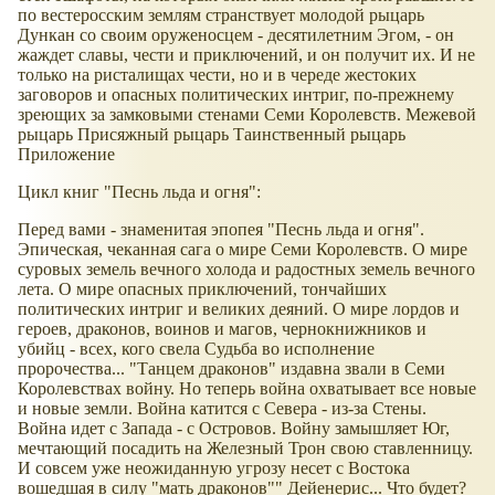
по вестеросским землям странствует молодой рыцарь
Дункан со своим оруженосцем - десятилетним Эгом, - он
жаждет славы, чести и приключений, и он получит их. И не
только на ристалищах чести, но и в череде жестоких
заговоров и опасных политических интриг, по-прежнему
зреющих за замковыми стенами Семи Королевств. Межевой
рыцарь Присяжный рыцарь Таинственный рыцарь
Приложение
Цикл книг "Песнь льда и огня":
Перед вами - знаменитая эпопея "Песнь льда и огня".
Эпическая, чеканная сага о мире Семи Королевств. О мире
суровых земель вечного холода и радостных земель вечного
лета. О мире опасных приключений, тончайших
политических интриг и великих деяний. О мире лордов и
героев, драконов, воинов и магов, чернокнижников и
убийц - всех, кого свела Судьба во исполнение
пророчества... "Танцем драконов" издавна звали в Семи
Королевствах войну. Но теперь война охватывает все новые
и новые земли. Война катится с Севера - из-за Стены.
Война идет с Запада - с Островов. Войну замышляет Юг,
мечтающий посадить на Железный Трон свою ставленницу.
И совсем уже неожиданную угрозу несет с Востока
вошедшая в силу "мать драконов"" Дейенерис... Что будет?