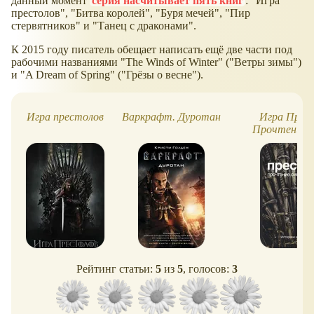
данный момент
серия насчитывает пять книг
: "Игра
престолов", "Битва королей", "Буря мечей", "Пир
стервятников" и "Танец с драконами".
К 2015 году писатель обещает написать ещё две части под
рабочими названиями "The Winds of Winter" ("Ветры зимы")
и "A Dream of Spring" ("Грёзы о весне").
Игра престолов
Варкрафт. Дуротан
Игра Прес
Прочтение 
Рейтинг статьи:
5
из
5
, голосов:
3