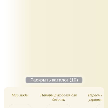
Мир моды
Наборы рукоделия для
Играем вмес
девочек
украшения 