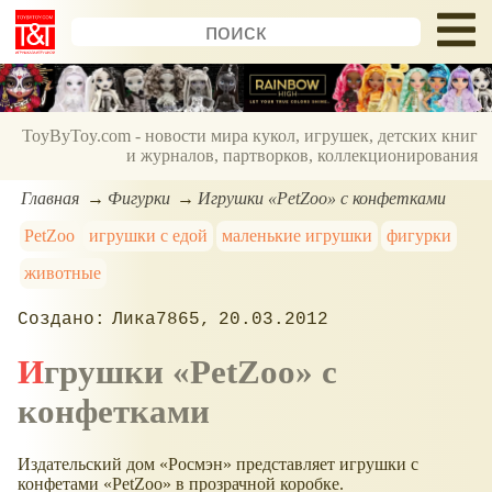
ToyByToy.com - новости мира кукол, игрушек, детских книг
и журналов, партворков, коллекционирования
Главная
Фигурки
Игрушки «PetZoo» с конфетками
PetZoo
игрушки с едой
маленькие игрушки
фигурки
животные
Лика7865
20.03.2012
Игрушки
PetZoo
с
конфетками
Издательский дом «Росмэн» представляет игрушки с
конфетами «PetZoo» в прозрачной коробке.