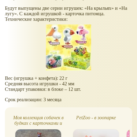
Будут выпущены две серии игрушек: «На крыльях» и «На
лугу». С каждой игрушкой - карточка питомца.
Технические характеристики:
Вес (игрушка + конфета): 22 г
Средняя высота игрушки - 42 мм
Стандарт упаковки: в блоке – 12 шт.
Срок реализации: 3 месяца
Моя коллекция собачек в
PetZoo - в зоопарке
П
будках с карточками и
драже the dog collection