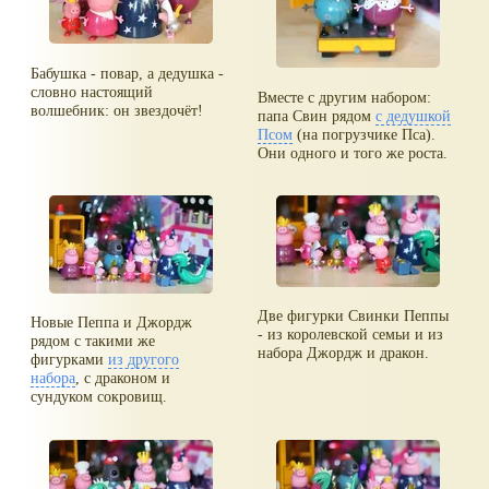
Бабушка - повар, а дедушка -
словно настоящий
Вместе с другим набором:
волшебник: он звездочёт!
папа Свин рядом
с дедушкой
Псом
(на погрузчике Пса).
Они одного и того же роста.
Две фигурки Свинки Пеппы
Новые Пеппа и Джордж
- из королевской семьи и из
рядом с такими же
набора Джордж и дракон.
фигурками
из другого
набора
, с драконом и
сундуком сокровищ.