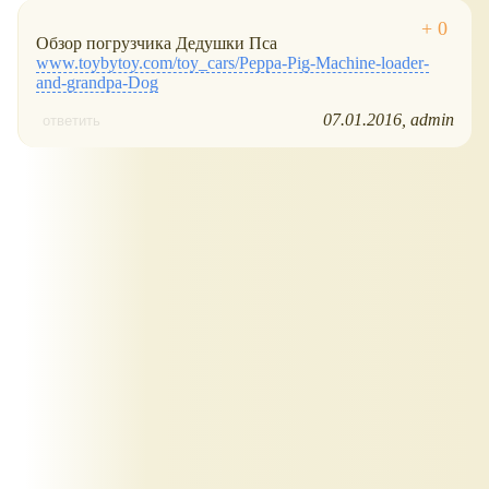
Обзор погрузчика Дедушки Пса
www.toybytoy.com/toy_cars/Peppa-Pig-Machine-loader-
and-grandpa-Dog
07.01.2016
admin
ответить