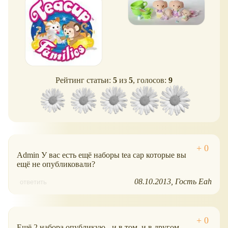
Рейтинг статьи:
5
из
5
, голосов:
9
Admin У вас есть ещё наборы tea cap которые вы
ещё не опубликовали?
08.10.2013
Гость Eah
ответить
Ещё 2 набора опубликую - и в том, и в другом -