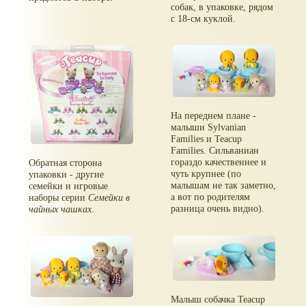
собак, в упаковке, рядом
с 18-см куклой.
На переднем плане -
малыши Sylvanian
Families и Teacup
Families. Сильваниан
гораздо качественнее и
Обратная сторона
чуть крупнее (по
упаковки - другие
малышам не так заметно,
семейки и игровые
а вот по родителям
наборы серии
Семейки в
разница очень видно).
чайных чашках
.
Малыш собачка Teacup