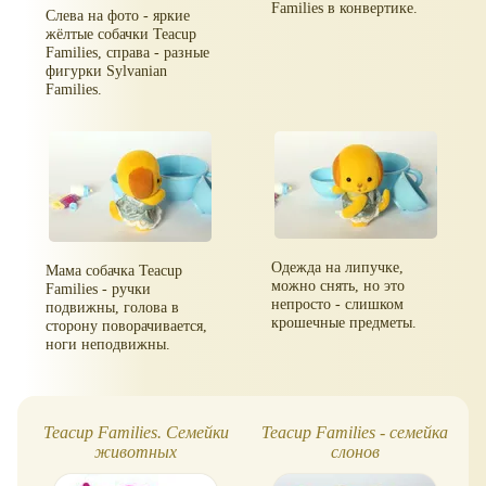
Families в конвертике.
Слева на фото - яркие
жёлтые собачки Teacup
Families, справа - разные
фигурки Sylvanian
Families.
Одежда на липучке,
Мама собачка Teacup
можно снять, но это
Families - ручки
непросто - слишком
подвижны, голова в
крошечные предметы.
сторону поворачивается,
ноги неподвижны.
Teacup Families. Семейки
Teacup Families - семейка
животных
слонов