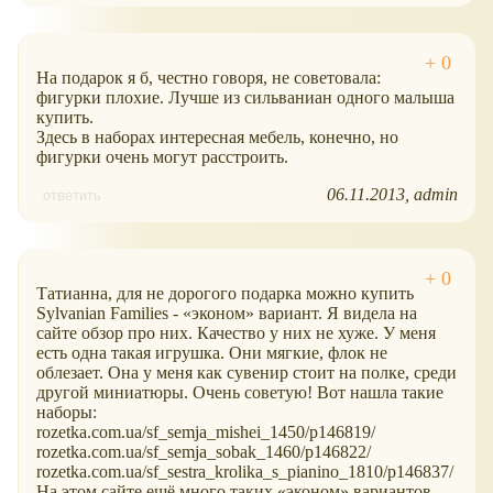
На подарок я б, честно говоря, не советовала:
фигурки плохие. Лучше из сильваниан одного малыша
купить.
Здесь в наборах интересная мебель, конечно, но
фигурки очень могут расстроить.
06.11.2013
admin
ответить
Татианна, для не дорогого подарка можно купить
Sylvanian Families -
эконом
вариант. Я видела на
сайте обзор про них. Качество у них не хуже. У меня
есть одна такая игрушка. Они мягкие, флок не
облезает. Она у меня как сувенир стоит на полке, среди
другой миниатюры. Очень советую! Вот нашла такие
наборы:
rozetka.com.ua/sf_semja_mishei_1450/p146819/
rozetka.com.ua/sf_semja_sobak_1460/p146822/
rozetka.com.ua/sf_sestra_krolika_s_pianino_1810/p146837/
На этом сайте ещё много таких
эконом
вариантов.