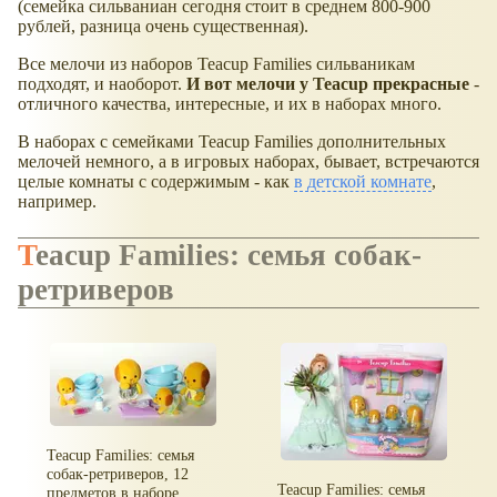
(семейка сильваниан сегодня стоит в среднем 800-900
рублей, разница очень существенная).
Все мелочи из наборов Teacup Families сильваникам
подходят, и наоборот.
И вот мелочи у Teacup прекрасные
-
отличного качества, интересные, и их в наборах много.
В наборах с семейками Teacup Families дополнительных
мелочей немного, а в игровых наборах, бывает, встречаются
целые комнаты с содержимым - как
в детской комнате
,
например.
Teacup Families: семья собак-
ретриверов
Teacup Families: семья
собак-ретриверов, 12
Teacup Families: семья
предметов в наборе.