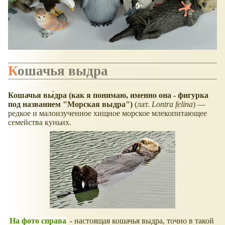
Кошачья выдра
Кошачья вы́дра (как я понимаю, именно она - фигурка
под названием "Морская выдра")
(лат.
Lontra felina
) —
редкое и малоизученное хищное морское млекопитающее
семейства куньих.
На фото справа
- настоящая кошачья выдра, точно в такой