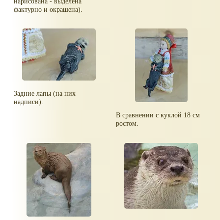
нарисована - выделена
фактурно и окрашена).
Задние лапы (на них
надписи).
В сравнении с куклой 18 см
ростом.