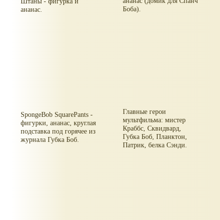
ананас (домик для Спанч
Штаны - фигурка и
Боба).
ананас.
Главные герои
SpongeBob SquarePants -
мультфильма: мистер
фигурки, ананас, круглая
Краббс, Сквидвард,
подставка под горячее из
Губка Боб, Планктон,
журнала Губка Боб.
Патрик, белка Сэнди.