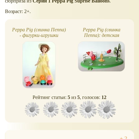
сюрприза из
Серии 1 Peppa Pig Suprise Balloons
.
Возраст: 2+.
Peppa Pig (свинка Пеппа)
Peppa Pig (свинка
- фигурки-игрушки
Пеппа): детская
площадка
Рейтинг статьи:
5
из
5
, голосов:
12