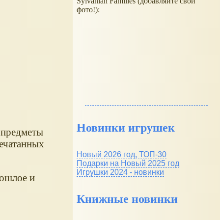
Sylvanian Families (добавляйте свои
фото!):
Новинки игрушек
 предметы
печатанных
Новый 2026 год, ТОП-30
Подарки на Новый 2025 год
Игрушки 2024 - новинки
рошлое и
Книжные новинки