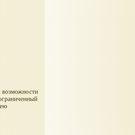
я возможности
 ограниченный
зею