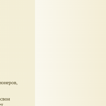
ионеров,
 свои
ет