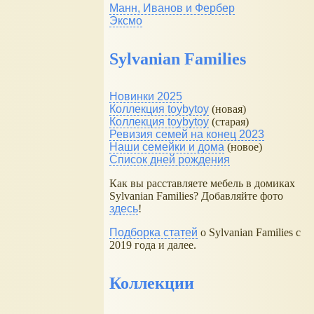
Манн, Иванов и Фербер
Эксмо
Sylvanian Families
Новинки 2025
Коллекция toybytoy
(новая)
Коллекция toybytoy
(старая)
Ревизия семей на конец 2023
Наши семейки и дома
(новое)
Список дней рождения
Как вы расставляете мебель в домиках
Sylvanian Families? Добавляйте фото
здесь
!
Подборка статей
о Sylvanian Families с
2019 года и далее.
Коллекции