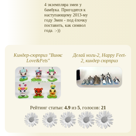
4 экземпляра змеи у
бамбука. Пригодятся к
наступающему 2013-му
году Змеи - под ёлочку
поставить, как символ
года. :-))
Киндер-сюрприз "Винкс
Делай ноги-2, Happy Feet-
Love&Pets"
2, киндер сюрприз
Рейтинг статьи:
4.9
из
5
, голосов:
21