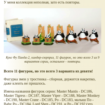
У меня коллекция неполная, зато есть повторы.
Кунг Фу Панда-2, киндер-сюрприз, 11 фигурок, но это всего 3 из 9
вариантов серии, остальное - повторы.
Всего 11 фигурок, но это всего 3 варианта из девяти!
Фигурка змеи у тростника - сборная, держится накрепко,
даже клеить не пришлось.
Имена-названия фигурок серии: Master Mantis - DC186,
Master Tigress - DC187, Master Viper - DC188, Master Monkey
- DC190, Master Crane - DC185, Po - DC183, малыш По -
Baby Po - DC184, Lord Shen - DC191, и Po - DC192 (это