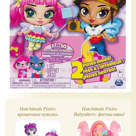
Hatchimals Pixies:
Hatchimals Pixies
крошечные куколки-
Babysitters: феечки-няни!
сюрпризы!