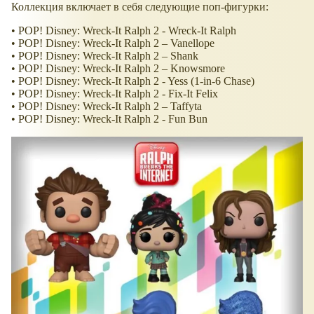
Коллекция включает в себя следующие поп-фигурки:
• POP! Disney: Wreck-It Ralph 2 - Wreck-It Ralph
• POP! Disney: Wreck-It Ralph 2 – Vanellope
• POP! Disney: Wreck-It Ralph 2 – Shank
• POP! Disney: Wreck-It Ralph 2 – Knowsmore
• POP! Disney: Wreck-It Ralph 2 - Yess (1-in-6 Chase)
• POP! Disney: Wreck-It Ralph 2 - Fix-It Felix
• POP! Disney: Wreck-It Ralph 2 – Taffyta
• POP! Disney: Wreck-It Ralph 2 - Fun Bun