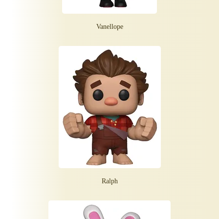
Vanellope
Ralph