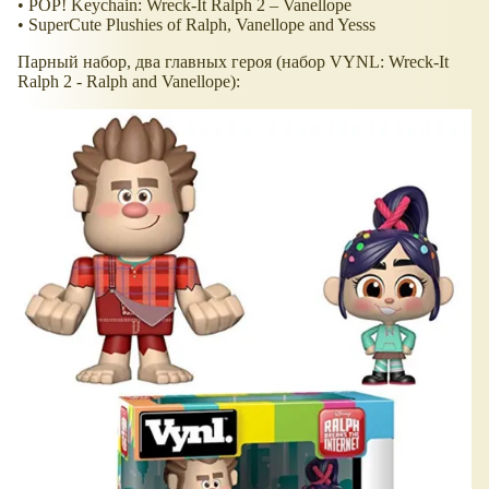
• POP! Keychain: Wreck-It Ralph 2 – Vanellope
• SuperCute Plushies of Ralph, Vanellope and Yesss
Парный набор, два главных героя (набор VYNL: Wreck-It
Ralph 2 - Ralph and Vanellope):