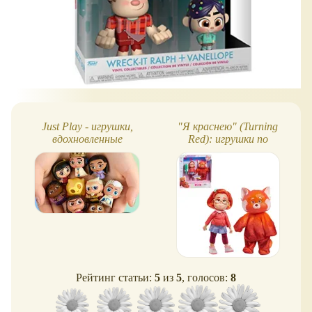
Just Play - игрушки,
"Я краснею" (Turning
вдохновленные
Red): игрушки по
"Заветным желанием"
мультфильму
Disney
Рейтинг статьи:
5
из
5
, голосов:
8