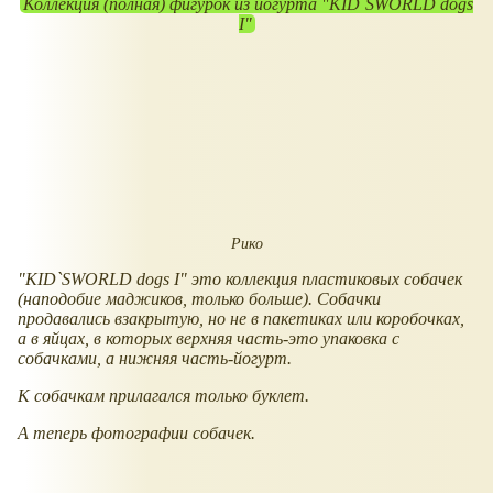
Коллекция (полная) фигурок из йогурта "KID`SWORLD dogs
I"
Рико
"KID`SWORLD dogs I" это коллекция пластиковых собачек
(наподобие маджиков, только больше). Собачки
продавались взакрытую, но не в пакетиках или коробочках,
а в яйцах, в которых верхняя часть-это упаковка с
собачками, а нижняя часть-йогурт.
К собачкам прилагался только буклет.
А теперь фотографии собачек.