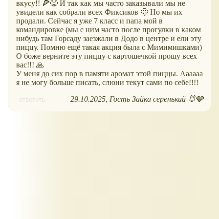
вкусу!! 🍕😋 И так как мы часто заказывали мы не
увидели как собрали всех Фиксиков 🫢 Но мы их
продали. Сейчас я уже 7 класс и папа мой в
командировке (мы с ним часто после прогулки в каком
нибудь там Горсаду заезжали в Додо в центре и ели эту
пиццу. Помню ещё такая акция была с Мимимишками)
О боже верните эту пиццу с картошечкой прошу всех
вас!!! 🙏
У меня до сих пор в памяти аромат этой пиццы. Аааааа
я не могу больше писать, слюни текут сами по себе!!!!
29.10.2025
Гость Зайка серенький 🐰🩶
ответить